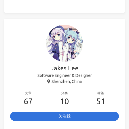
Jakes Lee
Software Engineer & Designer
Shenzhen, China
文章
分类
标签
67
10
51
关注我