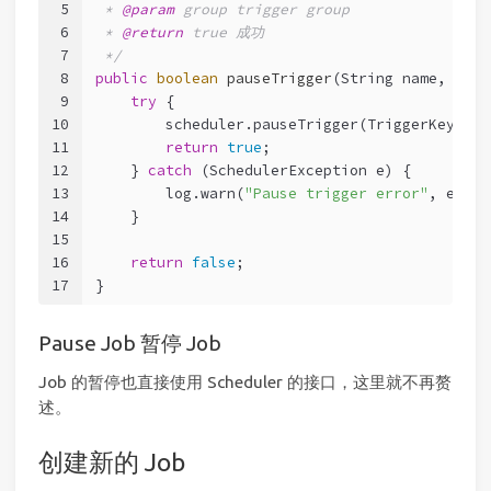
5
 * 
@param
 group trigger group
6
 * 
@return
 true 成功
7
 */
8
public
boolean
pauseTrigger
(String name, Stri
9
try
 {
10
        scheduler.pauseTrigger(TriggerKey.tri
11
return
true
;
12
    } 
catch
 (SchedulerException e) {
13
        log.warn(
"Pause trigger error"
, e);
14
    }
15
16
return
false
;
17
}
Pause Job 暂停 Job
Job 的暂停也直接使用 Scheduler 的接口，这里就不再赘
述。
创建新的 Job