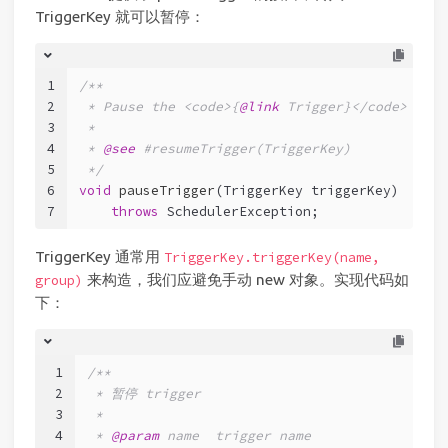
TriggerKey 就可以暂停：
1
/**
2
 * Pause the <code>{
@link
 Trigger}</code> with
3
 * 
4
 * 
@see
 #resumeTrigger(TriggerKey)
5
 */
6
void
pauseTrigger
(TriggerKey triggerKey)
7
throws
 SchedulerException;
TriggerKey 通常用
TriggerKey.triggerKey(name,
来构造，我们应避免手动 new 对象。实现代码如
group)
下：
1
/**
2
 * 暂停 trigger
3
 *
4
 * 
@param
 name  trigger name