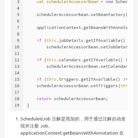
3
val
schedulerAccessorBean
=
new
Scheduler
4
5
    schedulerAccessorBean.setBeanFactory(
this
6
7
    applicationContext.getBeansWithAnnotation
8
9
if
 (
this
.jobDetails.getIfAvailable() != 
n
10
        schedulerAccessorBean.setJobDetails(
t
11
12
if
 (
this
.calendars.getIfAvailable() != 
nu
13
        schedulerAccessorBean.setCalendars(
th
14
15
if
 (
this
.triggers.getIfAvailable() != 
nul
16
    schedulerAccessorBean.setTriggers(
this
.tr
17
18
return
 schedulerAccessorBean;
19
}
ScheduledJob 注解是我加的，用于通过注解自动发
现并注册 Job。
applicationContext.getBeansWithAnnotation 在