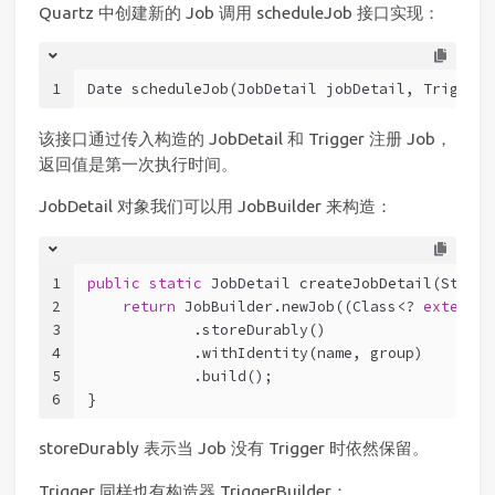
Quartz 中创建新的 Job 调用 scheduleJob 接口实现：
1
Date 
scheduleJob
(JobDetail jobDetail, Trigger 
该接口通过传入构造的 JobDetail 和 Trigger 注册 Job，
返回值是第一次执行时间。
JobDetail 对象我们可以用 JobBuilder 来构造：
1
public
static
 JobDetail 
createJobDetail
(String
2
return
 JobBuilder.newJob((Class<? 
extends
3
            .storeDurably()
4
            .withIdentity(name, group)
5
            .build();
6
}
storeDurably 表示当 Job 没有 Trigger 时依然保留。
Trigger 同样也有构造器 TriggerBuilder：