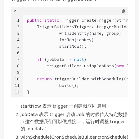
1
public
static
 Trigger 
createTrigger
(String na
2
    TriggerBuilder<Trigger> triggerBuilder = 
3
            .withIdentity(name, group)
4
            .forJob(jobKey)
5
            .startNow();
6
7
if
 (jobData != 
null
)
8
        triggerBuilder.usingJobData(
new
JobDa
9
10
return
 triggerBuilder.withSchedule(CronSc
11
            .build();
12
}
startNow 表示 trigger 一创建就立即启用
jobData 表示 trigger 启动 Job 的时候传入特定数据
（这个数据我们可以做成接口，运行时调整 trigger
的 job data）
withSchedule(CronScheduleBuilder.cronSchedule(