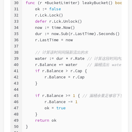
30
func
(r *BucketLimiter)
 leakyBucket() 
bool
 {
31
    ok := 
false
32
    r.Lck.Lock()
33
defer
 r.Lck.Unlock()
34
    now := time.Now()
35
    dur := now.Sub(r.LastTime).Seconds() 
//
36
    r.LastTime = now
37
38
// 计算该时间间隔新流出的水
39
    water := dur * r.Rate 
// 计算这段时间内漏桶流
40
    r.Balance += water    
// 漏桶流出 water 
41
if
 r.Balance > r.Cap {
42
        r.Balance = r.Cap
43
    }
44
45
if
 r.Balance >= 
1
 { 
// 漏桶余量足够容下当前的
46
        r.Balance -= 
1
47
        ok = 
true
48
    }
49
return
 ok
50
}