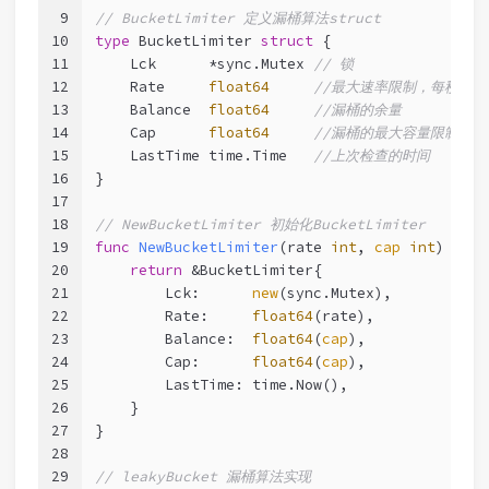
9
// BucketLimiter 定义漏桶算法struct
10
type
 BucketLimiter 
struct
 {
11
    Lck      *sync.Mutex 
// 锁
12
    Rate     
float64
//最大速率限制，每秒请求
13
    Balance  
float64
//漏桶的余量
14
    Cap      
float64
//漏桶的最大容量限制
15
    LastTime time.Time   
//上次检查的时间
16
}
17
18
// NewBucketLimiter 初始化BucketLimiter
19
func
NewBucketLimiter
(rate 
int
, 
cap
int
)
 *Buc
20
return
 &BucketLimiter{
21
        Lck:      
new
(sync.Mutex),
22
        Rate:     
float64
(rate),
23
        Balance:  
float64
(
cap
),
24
        Cap:      
float64
(
cap
),
25
        LastTime: time.Now(),
26
    }
27
}
28
29
// leakyBucket 漏桶算法实现