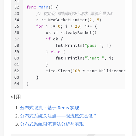
51
52
func
main
()
 {
53
// 初始化 限制每秒2个请求 漏洞容量为5
54
    r := NewBucketLimiter(
2
, 
5
)
55
for
 i := 
0
; i < 
20
; i++ {
56
        ok := r.leakyBucket()
57
if
 ok {
58
            fmt.Println(
"pass "
, i)
59
        } 
else
 {
60
            fmt.Println(
"limit "
, i)
61
        }
62
        time.Sleep(
100
 * time.Millisecond)
63
    }
64
}
引用
分布式限流：基于 Redis 实现
分布式系统关注点——限流该怎么做？
分布式系统限流算法分析与实现