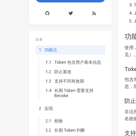
功
目录
使用
1
功能点
见）
1.1
Token 包含用户基本信息
To
1.2
防止篡改
包含
1.3
支持不同有效期
息，我
1.4
长期 Token 需要支持
Revoke
防
2
实现
非法
名校
2.1
校验
2.2
长期 Token 判断
支