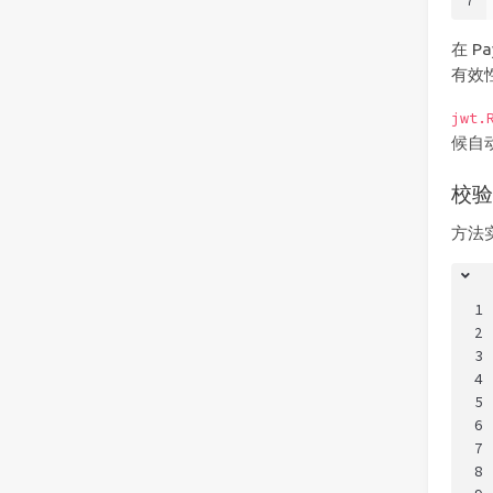
7
在 P
有效
jwt.
候自动
校
方法
1
2
3
4
5
6
7
8