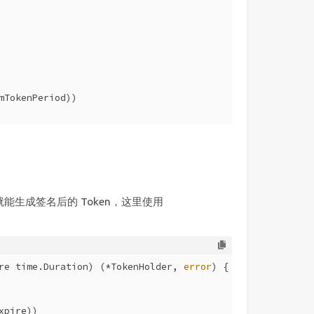
mTokenPeriod))
就能生成签名后的 Token，这里使用
re time.Duration)
 (*TokenHolder, 
error
) {
xpire))