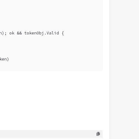
n); ok && tokenObj.Valid {
ken)