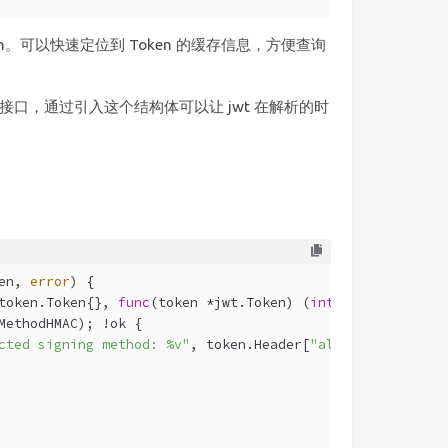
oken。可以快速定位到 Token 的缓存信息，方便查询
接口，通过引入这个结构体可以让 jwt 在解析的时
en, 
error
) {
token.Token{}, 
func
(token *jwt.Token)
 (
interface
{}, 
erro
MethodHMAC); !ok {
cted signing method: %v"
, token.Header[
"alg"
])