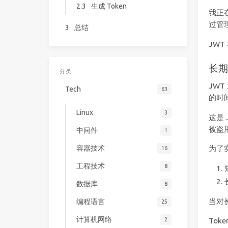
2.3
生成 Token
我正在
过管
3
总结
JW
长期 
分类
JWT
Tech
63
的时
Linux
3
这是
被盗
中间件
1
容器技术
为了实
16
工程技术
8
数据库
8
当对长
编程语言
25
计算机网络
2
To