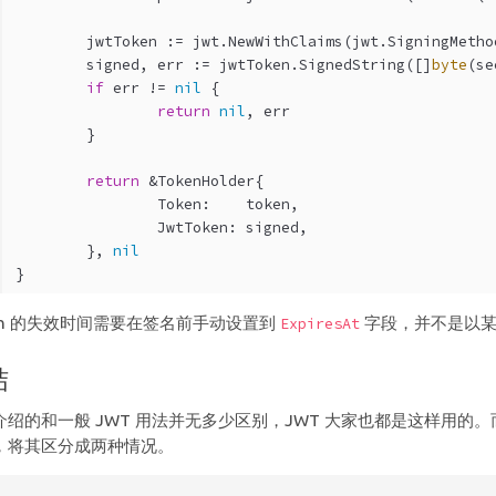
	jwtToken := jwt.NewWithClaims(jwt.SigningMetho
	signed, err := jwtToken.SignedString([]
byte
(se
if
 err != 
nil
 {
return
nil
, err
	}
return
 &TokenHolder{
		Token:    token,
		JwtToken: signed,
	}, 
nil
}
ken 的失效时间需要在签名前手动设置到
字段，并不是以某
ExpiresAt
结
介绍的和一般 JWT 用法并无多少区别，JWT 大家也都是这样用的。而
，将其区分成两种情况。