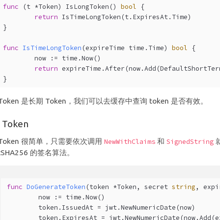
func
(t *Token)
 IsLongToken() 
bool
 {
return
 IsTimeLongToken(t.ExpiresAt.Time)
}
func
IsTimeLongToken
(expireTime time.Time)
bool
 {
	now := time.Now()
return
 expireTime.After(now.Add(DefaultShortTer
}
Token 是长期 Token，我们可以去缓存中查询 token 是否有效。
Token
Token 很简单，只需要依次调用
和
NewWithClaims
SignedString
cSHA256 的签名算法。
func
DoGenerateToken
(token *Token, secret 
string
, expi
	now := time.Now()
	token.IssuedAt = jwt.NewNumericDate(now)
	token.ExpiresAt = jwt.NewNumericDate(now.Add(e