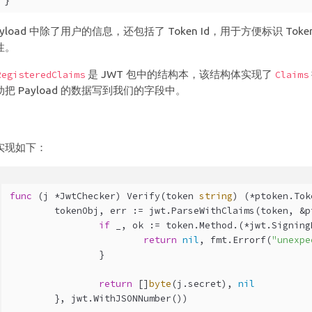
}
ayload 中除了用户的信息，还包括了 Token Id，用于方便标识 T
性。
是 JWT 包中的结构本，该结构体实现了
RegisteredClaims
Claims
把 Payload 的数据写到我们的字段中。
验
实现如下：
func
(j *JwtChecker)
 Verify(token 
string
) (*ptoken.Tok
	tokenObj, err := jwt.ParseWithClaims(token, &p
if
 _, ok := token.Method.(*jwt.Signing
return
nil
, fmt.Errorf(
"unexpe
		}
return
 []
byte
(j.secret), 
nil
	}, jwt.WithJSONNumber())