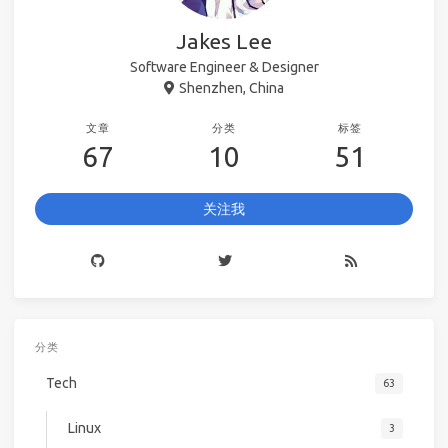
Jakes Lee
Software Engineer & Designer
Shenzhen, China
文章
分类
标签
67
10
51
关注我
分类
Tech
63
Linux
3