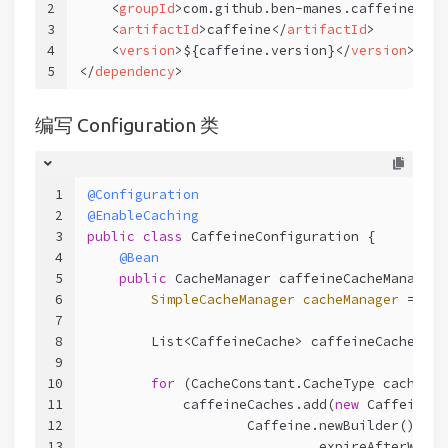
2
<
groupId
>
com.github.ben-manes.caffeine
</
gr
3
<
artifactId
>
caffeine
</
artifactId
>
4
<
version
>
${caffeine.version}
</
version
>
5
</
dependency
>
编写 Configuration 类
1
@Configuration
2
@EnableCaching
3
public
class
CaffeineConfiguration
 {
4
@Bean
5
public
 CacheManager 
caffeineCacheManager
(
6
SimpleCacheManager
cacheManager
=
new
7
8
        List<CaffeineCache> caffeineCaches = 
9
10
for
 (CacheConstant.CacheType cacheTyp
11
            caffeineCaches.add(
new
CaffeineCa
12
                    Caffeine.newBuilder()
13
                            .expireAfterWrite