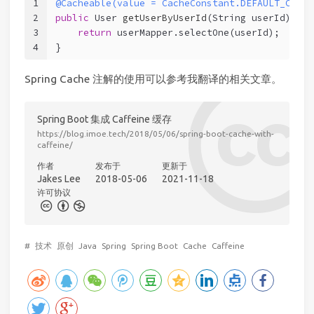
1
@Cacheable(value = CacheConstant.DEFAULT_CACHI
2
public
 User 
getUserByUserId
(String userId)
 {
3
return
 userMapper.selectOne(userId);
4
}
Spring Cache 注解的使用可以参考我翻译的相关文章。
Spring Boot 集成 Caffeine 缓存
https://blog.imoe.tech/2018/05/06/spring-boot-cache-with-
caffeine/
作者
发布于
更新于
Jakes Lee
2018-05-06
2021-11-18
许可协议
#
技术
原创
Java
Spring
Spring Boot
Cache
Caffeine