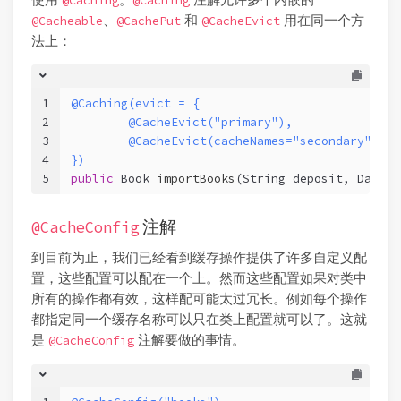
@Caching
@Caching
、
和
用在同一个方
@Cacheable
@CachePut
@CacheEvict
法上：
1
@Caching(evict = {
2
	@CacheEvict("primary"),
3
	@CacheEvict(cacheNames="secondary", ke
4
})
5
public
 Book 
importBooks
(String deposit, Date d
注解
@CacheConfig
到目前为止，我们已经看到缓存操作提供了许多自定义配
置，这些配置可以配在一个上。然而这些配置如果对类中
所有的操作都有效，这样配可能太过冗长。例如每个操作
都指定同一个缓存名称可以只在类上配置就可以了。这就
是
注解要做的事情。
@CacheConfig