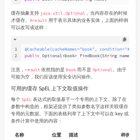
缓存抽象支持
，当内容存在的时候
java.util.Optional
才缓存。
用于表示具体的业务实体，上面的样例
#result
可以改写成这样：
1
@Cacheable(cacheNames="book", condition="#name
2
public
 Optional<Book> 
findBook
(String name)
注意，
依然指的是
而不是
。由于
result
Book
Optional
可能为空，我们应该使用安全访问操作。
可用的缓存 SpEL 上下文取值操作
每个
表达式的取值基于一个专用的上下文。除了在
SpEL
参数中构造的，框架还提供了类似参数名字这样关联缓存
专用的元数据。下面的表格列举了上下文中可以在 key 或
条件计算中使用的内容：
名称
位置
描述
样例