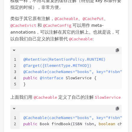
模板一样，不用写重复的缓存注解（特别是 key 和条件要
指定的时候），非常方便。
类似于其它原有注解，
、
、
@Cacheable
@CachePut
和
可以用作 meta-
@CacheEvict
@CacheConfig
annotations，可以注解在其它的注解上。也就是说，可
以自我们自己定义的注解替代
:
@Cacheable
1
@Retention(RetentionPolicy.RUNTIME)
2
@Target({ElementType.METHOD})
3
@Cacheable(cacheNames="books", key="#isbn")
4
public
@interface
 SlowService {
5
}
上面我们用
定义了自己的注解
@Cacheable
SlowService
1
@Cacheable(cacheNames="books", key="#isbn")
2
public
 Book 
findBook
(ISBN isbn, 
boolean
 checkW