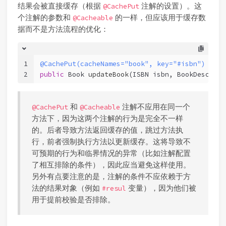
结果会被直接缓存（根据
注解的设置）。这
@CachePut
个注解的参数和
的一样，但应该用于缓存数
@Cacheable
据而不是方法流程的优化：
1
@CachePut(cacheNames="book", key="#isbn")
2
public
 Book 
updateBook
(ISBN isbn, BookDescript
和
注解不应用在同一个
@CachePut
@Cacheable
方法下，因为这两个注解的行为是完全不一样
的。后者导致方法返回缓存的值，跳过方法执
行，前者强制执行方法以更新缓存。这将导致不
可预期的行为和临界情况的异常（比如注解配置
了相互排除的条件），因此应当避免这样使用。
另外有点要注意的是，注解的条件不应依赖于方
法的结果对象（例如
变量），因为他们被
#resul
用于提前校验是否排除。