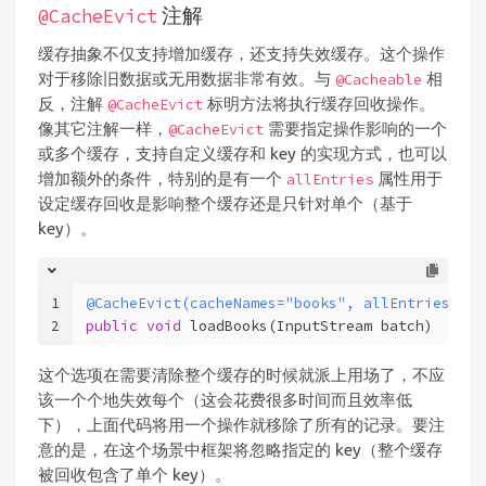
注解
@CacheEvict
缓存抽象不仅支持增加缓存，还支持失效缓存。这个操作
对于移除旧数据或无用数据非常有效。与
相
@Cacheable
反，注解
标明方法将执行缓存回收操作。
@CacheEvict
像其它注解一样，
需要指定操作影响的一个
@CacheEvict
或多个缓存，支持自定义缓存和 key 的实现方式，也可以
增加额外的条件，特别的是有一个
属性用于
allEntries
设定缓存回收是影响整个缓存还是只针对单个（基于
key）。
1
@CacheEvict(cacheNames="books", allEntries=tru
2
public
void
loadBooks
(InputStream batch)
这个选项在需要清除整个缓存的时候就派上用场了，不应
该一个个地失效每个（这会花费很多时间而且效率低
下），上面代码将用一个操作就移除了所有的记录。要注
意的是，在这个场景中框架将忽略指定的 key（整个缓存
被回收包含了单个 key）。