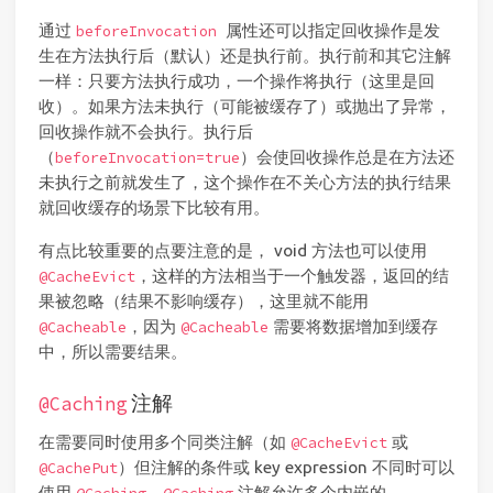
通过
属性还可以指定回收操作是发
beforeInvocation
生在方法执行后（默认）还是执行前。执行前和其它注解
一样：只要方法执行成功，一个操作将执行（这里是回
收）。如果方法未执行（可能被缓存了）或抛出了异常，
回收操作就不会执行。执行后
（
）会使回收操作总是在方法还
beforeInvocation=true
未执行之前就发生了，这个操作在不关心方法的执行结果
就回收缓存的场景下比较有用。
有点比较重要的点要注意的是， void 方法也可以使用
，这样的方法相当于一个触发器，返回的结
@CacheEvict
果被忽略（结果不影响缓存），这里就不能用
，因为
需要将数据增加到缓存
@Cacheable
@Cacheable
中，所以需要结果。
注解
@Caching
在需要同时使用多个同类注解（如
或
@CacheEvict
）但注解的条件或 key expression 不同时可以
@CachePut
使用
。
注解允许多个内嵌的