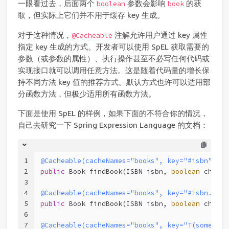
一眼看过去，后面两个
参数会影响
的获
boolean
book
取，但实际上它们并不用于缓存 key 生成。
对于这种情况，
注解允许用户通过 key 属性
@Cacheable
指定 key 生成的方式。开发者可以使用 SpEL 获取需要的
参数（或参数的属性）、执行操作甚至不必写任何代码或
实现接口就可以调用任意方法。这是随着代码量的增长保
持不同方法 key 值的推荐方式。默认方式也许可以适用部
分函数方法，但极少适用所有函数方法。
下面是使用 SpEL 的样例，如果下面的不符合你的情况，
自己去研究一下 Spring Expression Language 的文档：
1
@Cacheable(cacheNames="books", key="#isbn")
2
public
 Book 
findBook
(ISBN isbn, 
boolean
 checkW
3
4
@Cacheable(cacheNames="books", key="#isbn.rawN
5
public
 Book 
findBook
(ISBN isbn, 
boolean
 checkW
6
7
@Cacheable(cacheNames="books", key="T(someType