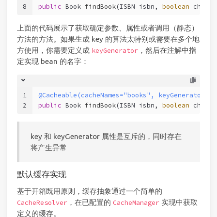
8
public
 Book 
findBook
(ISBN isbn, 
boolean
 checkW
上面的代码展示了获取确定参数、属性或者调用（静态）
方法的方法。如果生成 key 的算法太特别或需要在多个地
方使用，你需要定义成
，然后在注解中指
keyGenerator
定实现 bean 的名字：
1
@Cacheable(cacheNames="books", keyGenerator="m
2
public
 Book 
findBook
(ISBN isbn, 
boolean
 checkW
key 和 keyGenerator 属性是互斥的，同时存在
将产生异常
默认缓存实现
基于开箱既用原则，缓存抽象通过一个简单的
，在已配置的
实现中获取
CacheResolver
CacheManager
定义的缓存。