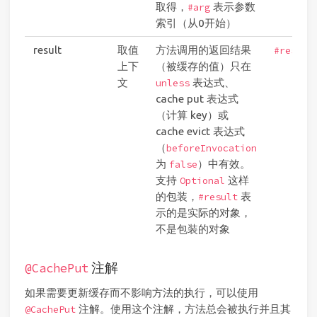
取得，
表示参数
#arg
索引（从0开始）
result
取值
方法调用的返回结果
#result
上下
（被缓存的值）只在
文
表达式、
unless
cache put 表达式
（计算 key）或
cache evict 表达式
（
beforeInvocation
为
）中有效。
false
支持
这样
Optional
的包装，
表
#result
示的是实际的对象，
不是包装的对象
注解
@CachePut
如果需要更新缓存而不影响方法的执行，可以使用
注解。使用这个注解，方法总会被执行并且其
@CachePut