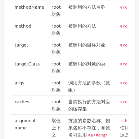
methodName
root
被调用的方法名称
#root.m
对象
method
root
被调用的方法
#root.m
对象
target
root
被调用的目标对象
#root.t
对象
targetClass
root
被调用的对象的类
#root.t
对象
args
root
调用方法的参数（数
#root.a
对象
组）
caches
root
当前执行的方法对应
#root.c
对象
的缓存集
argument
取值
方法的参数名称。如
#iban
name
上下
果名称不存在，参数
使用
#p0
文
名可以用
这是个别
#a<#arg>