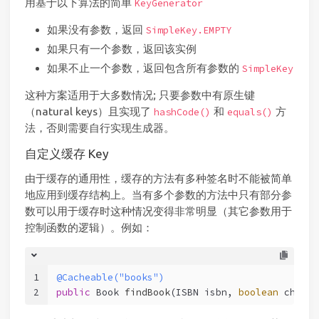
用基于以下算法的简单
KeyGenerator
如果没有参数，返回
SimpleKey.EMPTY
如果只有一个参数，返回该实例
如果不止一个参数，返回包含所有参数的
SimpleKey
这种方案适用于大多数情况; 只要参数中有原生键
（natural keys）且实现了
和
方
hashCode()
equals()
法，否则需要自行实现生成器。
自定义缓存 Key
由于缓存的通用性，缓存的方法有多种签名时不能被简单
地应用到缓存结构上。当有多个参数的方法中只有部分参
数可以用于缓存时这种情况变得非常明显（其它参数用于
控制函数的逻辑）。例如：
1
@Cacheable("books")
2
public
 Book 
findBook
(ISBN isbn, 
boolean
 checkW