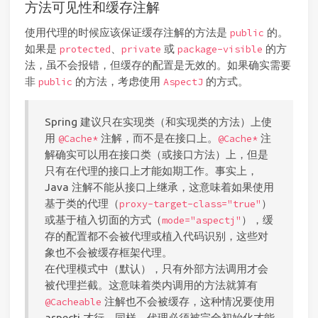
方法可见性和缓存注解
使用代理的时候应该保证缓存注解的方法是
的。
public
如果是
、
或
的方
protected
private
package-visible
法，虽不会报错，但缓存的配置是无效的。如果确实需要
非
的方法，考虑使用
的方式。
public
AspectJ
Spring 建议只在实现类（和实现类的方法）上使
用
注解，而不是在接口上。
注
@Cache*
@Cache*
解确实可以用在接口类（或接口方法）上，但是
只有在代理的接口上才能如期工作。事实上，
Java 注解不能从接口上继承，这意味着如果使用
基于类的代理（
）
proxy-target-class="true"
或基于植入切面的方式（
），缓
mode="aspectj"
存的配置都不会被代理或植入代码识别，这些对
象也不会被缓存框架代理。
在代理模式中（默认），只有外部方法调用才会
被代理拦截。这意味着类内调用的方法就算有
注解也不会被缓存，这种情况要使用
@Cacheable
aspectj 才行。同样，代理必须被完全初始化才能