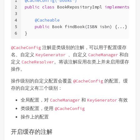
1
@CacheConfig("books")
2
public
class
BookRepositoryImpl
implements
Boo
3
4
@Cacheable
5
public
 Book 
findBook
(ISBN isbn)
 {...}
6
}
注解是类级别的注解，可以用于配置缓存
@CacheConfig
名、自定义
、自定义
和自
KeyGenerator
CacheManager
定义
。将该注解应用在类上并未启用缓存
CacheResolver
操作。
操作级别的自定义配置会覆盖
的配置。缓
@CacheConfig
存的自定义有三个级别：
全局配置，对
和
有效
CacheManager
KeyGenerator
类级配置，使用
@CacheConfig
操作上的配置
开启缓存的注解