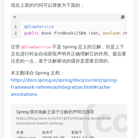
现在上面的代码可以替换为下面的：
1
@SlowService
2
public
 Book 
findBook
(ISBN isbn, 
boolean
 checkW
仅管
不是 Spring 定义的注解，但是上下
@SlowService
文在进行时会自动获取声明并正确理解它的作用。最后要
注意的一点，基于注解驱动的缓存是需要启用的。
本文翻译自 Spring 文档：
https://docs.spring.io/spring/docs/current/spring-
framework-reference/integration.html#cache-
annotations
Spring 缓存抽象之基于注解的声明式缓存
https://blog.imoe.tech/2018/05/09/spring-declarative-
annotation-based-caching/
作者
发布于
更新于
Jakes Lee
2018-05-09
2021-11-18